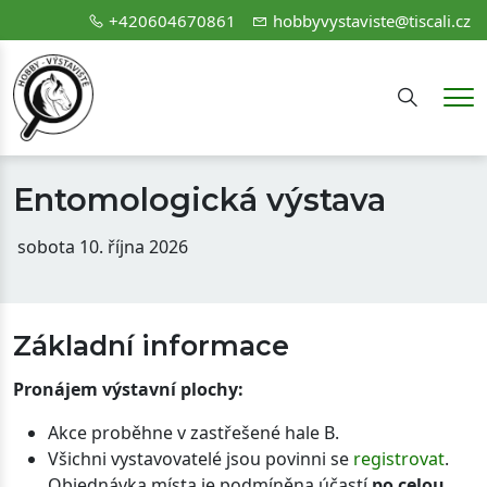
+420604670861
hobbyvystaviste@tiscali.cz
Hledání
Me
Entomologická výstava
sobota 10. října 2026
Základní informace
Pronájem výstavní plochy:
Akce proběhne v zastřešené hale B.
Všichni vystavovatelé jsou povinni se
registrovat
.
Objednávka místa je podmíněna účastí
po celou