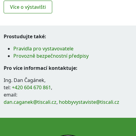
Více o výstavišti
Prostudujte také:
Pravidla pro vystavovatele
Provozně bezpečnostní předpisy
Pro více informací kontaktuje:
Ing. Dan Čagánek,
tel:
+420 604 670 861
,
email:
dan.caganek@tiscali.cz
,
hobbyvystaviste@tiscali.cz