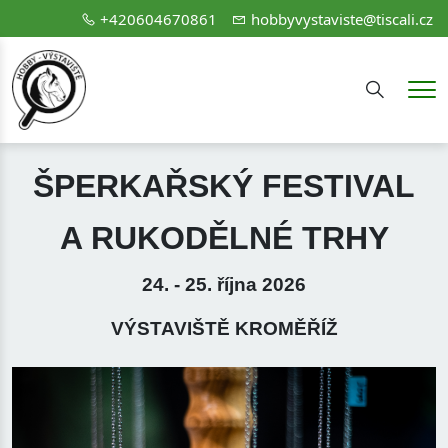
+420604670861
hobbyvystaviste@tiscali.cz
Hledání
Me
ŠPERKAŘSKÝ FESTIVAL
A RUKODĚLNÉ TRHY
24. - 25. října 2026
VÝSTAVIŠTĚ KROMĚŘÍŽ