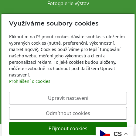
Fotogalerie výstav
Pro vystavovatele
Využíváme soubory cookies
Informace k akcím
Kliknutím na Přijmout cookies dáváte souhlas s uložením
vybraných cookies (nutné, preferenční, výkonnostní,
Areál Výstaviště Kroměříž
marketingové). Cookies používáme pro lepší fungování
našeho webu, měření jeho výkonnosti a cílení a
Areál Výstaviště Flora Olomouc
personalizaci reklam. To jaké cookies budou uloženy,
můžete svobodně rozhodnout pod tlačítkem Upravit
Provozně bezpečnostní předpisy
nastavení.
Prohlášení o cookies.
Registrace vystavovatele
Upravit nastavení
Odmítnout cookies
Přijmout cookies
CS