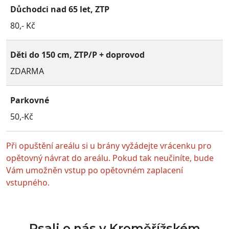
Důchodci nad 65 let, ZTP
80,- Kč
Děti do 150 cm, ZTP/P + doprovod
ZDARMA
Parkovné
50,-Kč
Při opuštění areálu si u brány vyžádejte vrácenku pro
opětovný návrat do areálu. Pokud tak neučiníte, bude
Vám umožněn vstup po opětovném zaplacení
vstupného.
Psali o nás v Kroměřížském