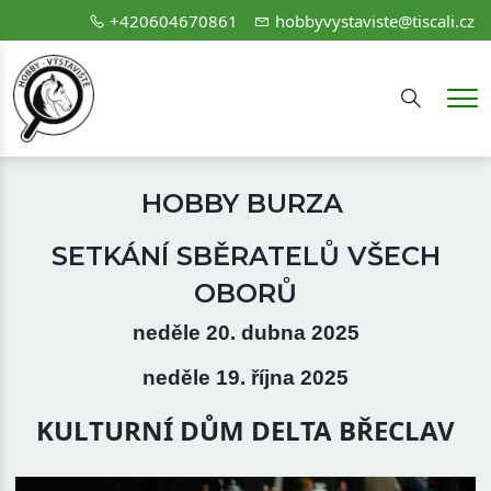
+420604670861
hobbyvystaviste@tiscali.cz
Hledání
Me
HOBBY BURZA
SETKÁNÍ SBĚRATELŮ VŠECH
OBORŮ
neděle 20. dubna 2025
neděle 19. října 2025
KULTURNÍ DŮM DELTA BŘECLAV