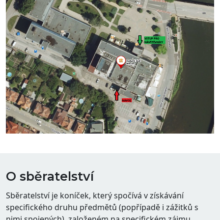
O sběratelství
Sběratelství je koníček, který spočívá v získávání
specifického druhu předmětů (popřípadě i zážitků s
nimi spojených), založeném na specifickém zájmu