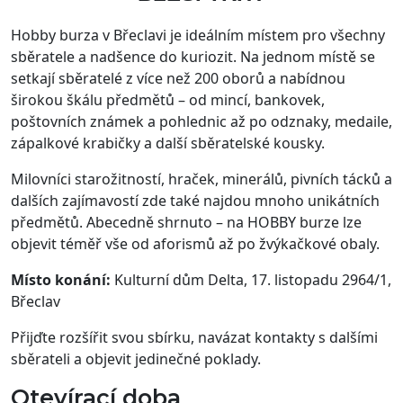
Hobby burza v Břeclavi je ideálním místem pro všechny
sběratele a nadšence do kuriozit. Na jednom místě se
setkají sběratelé z více než 200 oborů a nabídnou
širokou škálu předmětů – od mincí, bankovek,
poštovních známek a pohlednic až po odznaky, medaile,
zápalkové krabičky a další sběratelské kousky.
Milovníci starožitností, hraček, minerálů, pivních tácků a
dalších zajímavostí zde také najdou mnoho unikátních
předmětů. Abecedně shrnuto – na HOBBY burze lze
objevit téměř vše od aforismů až po žvýkačkové obaly.
Místo konání:
Kulturní dům Delta, 17. listopadu 2964/1,
Břeclav
Přijďte rozšířit svou sbírku, navázat kontakty s dalšími
sběrateli a objevit jedinečné poklady.
Otevírací doba