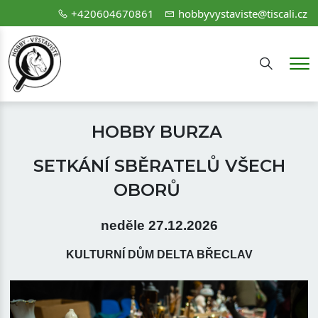
+420604670861
hobbyvystaviste@tiscali.cz
Hledání
Me
HOBBY BURZA
SETKÁNÍ SBĚRATELŮ VŠECH
OBORŮ
neděle 27.12.2026
KULTURNÍ DŮM DELTA BŘECLAV