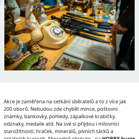
Akce je zaměřena na setkání sběratelů a to z více jak
200 oborů. Nebudou zde chybět mince, poštovní
známky, bankovky, pohledy, zápalkové krabičky,
odznaky, medaile atd. Na své si přijdou i milovníci
starožitností, hraček, minerálů, pivních tácků a
ostatních kuriozit. Abecedně shrnuto - na
HOBBY burze