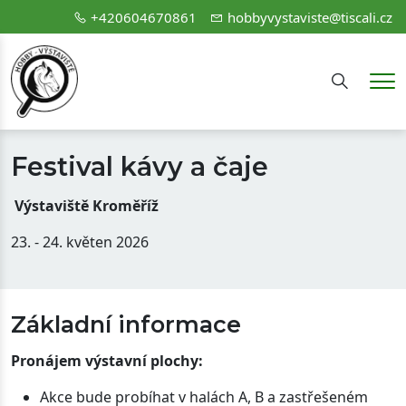
+420604670861
hobbyvystaviste@tiscali.cz
Hledání
Me
Festival kávy a čaje
Výstaviště Kroměříž
23. - 24. květen 2026
Základní informace
Pronájem výstavní plochy:
Akce bude probíhat v halách A, B a zastřešeném