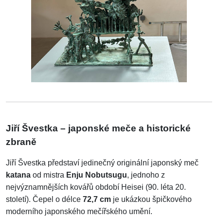
Jiří Švestka – japonské meče a historické
zbraně
Jiří Švestka představí jedinečný originální japonský meč
katana
od mistra
Enju Nobutsugu
, jednoho z
nejvýznamnějších kovářů období Heisei (90. léta 20.
století). Čepel o délce
72,7 cm
je ukázkou špičkového
moderního japonského mečířského umění.