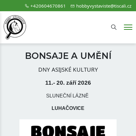
+420604670861
hobbyvystaviste@tiscali.cz
Hledání
Me
BONSAJE A UMĚNÍ
DNY ASIJSKÉ KULTURY
11.- 20. září 2026
SLUNEČNÍ LÁZNĚ
LUHAČOVICE