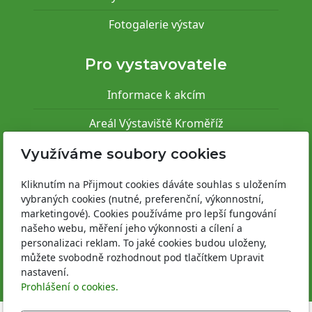
Fotogalerie výstav
Pro vystavovatele
Informace k akcím
Areál Výstaviště Kroměříž
Areál Výstaviště Flora Olomouc
Využíváme soubory cookies
Provozně bezpečnostní předpisy
Kliknutím na Přijmout cookies dáváte souhlas s uložením
vybraných cookies (nutné, preferenční, výkonnostní,
Registrace vystavovatele
marketingové). Cookies používáme pro lepší fungování
našeho webu, měření jeho výkonnosti a cílení a
personalizaci reklam. To jaké cookies budou uloženy,
můžete svobodně rozhodnout pod tlačítkem Upravit
nastavení.
Prohlášení o cookies.