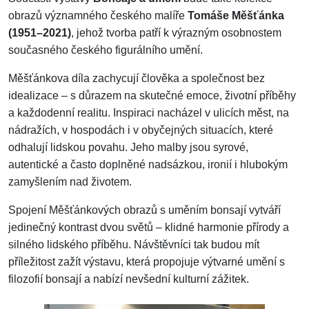
obrazů významného českého malíře
Tomáše Měšťánka
(1951–2021)
, jehož tvorba patří k výrazným osobnostem
současného českého figurálního umění.
Měšťánkova díla zachycují člověka a společnost bez
idealizace – s důrazem na skutečné emoce, životní příběhy
a každodenní realitu. Inspiraci nacházel v ulicích měst, na
nádražích, v hospodách i v obyčejných situacích, které
odhalují lidskou povahu. Jeho malby jsou syrové,
autentické a často doplněné nadsázkou, ironií i hlubokým
zamyšlením nad životem.
Spojení Měšťánkových obrazů s uměním bonsají vytváří
jedinečný kontrast dvou světů – klidné harmonie přírody a
silného lidského příběhu. Návštěvníci tak budou mít
příležitost zažít výstavu, která propojuje výtvarné umění s
filozofií bonsají a nabízí nevšední kulturní zážitek.