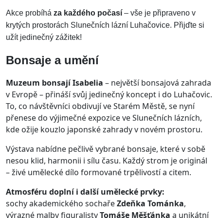
Akce probíhá
za každého počasí
– vše je připraveno v
krytých prostorách Slunečních lázní Luhačovice. Přijďte si
užít jedinečný zážitek!
Bonsaje a umění
Muzeum bonsají Isabelia
– největší bonsajová zahrada
v Evropě – přináší svůj jedinečný koncept i do Luhačovic.
To, co návštěvníci obdivují ve Starém Městě, se nyní
přenese do výjimečné expozice ve Slunečních lázních,
kde ožije kouzlo japonské zahrady v novém prostoru.
Výstava nabídne pečlivě vybrané bonsaje, které v sobě
nesou klid, harmonii i sílu času. Každý strom je originál
– živé umělecké dílo formované trpělivostí a citem.
Atmosféru doplní i další umělecké prvky:
sochy akademického sochaře
Zdeňka Tománka
,
výrazné malby figuralisty
Tomáše Měšťánka
a unikátní