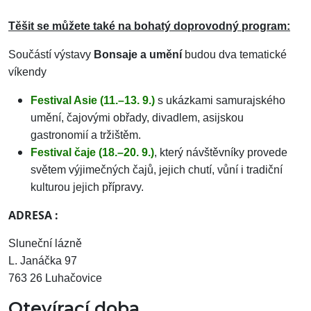
Těšit se můžete také na bohatý doprovodný program:
Součástí výstavy
Bonsaje a umění
budou dva tematické
víkendy
Festival Asie (11.–13. 9.)
s ukázkami samurajského
umění, čajovými obřady, divadlem, asijskou
gastronomií a tržištěm.
Festival čaje (18.–20. 9.)
, který návštěvníky provede
světem výjimečných čajů, jejich chutí, vůní i tradiční
kulturou jejich přípravy.
ADRESA :
Sluneční lázně
L. Janáčka 97
763 26 Luhačovice
Otevírací doba