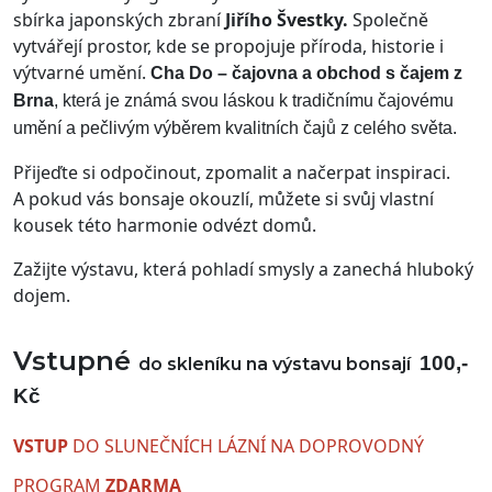
sbírka japonských zbraní
Jiřího Švestky.
Společně
vytvářejí prostor, kde se propojuje příroda, historie i
výtvarné umění.
Cha Do – čajovna a obchod s čajem z
Brna
, která je známá svou láskou k tradičnímu čajovému
umění a pečlivým výběrem kvalitních čajů z celého světa.
Přijeďte si odpočinout, zpomalit a načerpat inspiraci.
A pokud vás bonsaje okouzlí, můžete si svůj vlastní
kousek této harmonie odvézt domů.
Zažijte výstavu, která pohladí smysly a zanechá hluboký
dojem.
Vstupné
100,-
do skleníku na výstavu bonsají
Kč
VSTUP
DO SLUNEČNÍCH LÁZNÍ NA DOPROVODNÝ
PROGRAM
ZDARMA