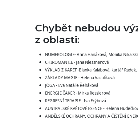
Chybět nebudou vý
z oblasti:
NUMEROLOGIE- Anna Hanáková, Monika Nika Skákalo
CHIROMANTIE - Jana Niessnerová
VÝKLAD Z KARET -Blanka Kalábová, kartář Radek, k
ZÁKLADY MAGIE - Helena Vaculíková
JÓGA - Eva Natálie Řeháková
ENERGIE ČAKER - Mirka Resslerová
REGRESNÍ TERAPIE - Iva Frýbová
AUSTRALSKÉ KVĚTOVÉ ESENCE - Helena Hudečko
ANDĚLSKÉ OCHRANY, OCHRANY A ČIŠTĚNÍ ENERGIÍ 