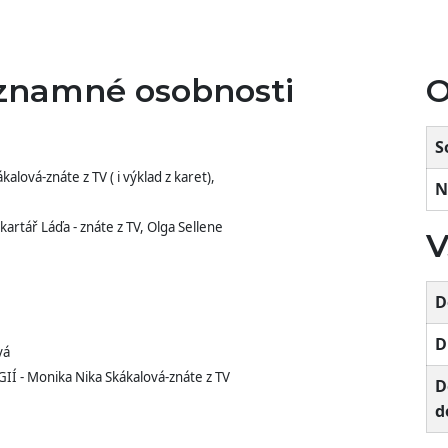
znamné osobnosti
O
S
vá-znáte z TV ( i výklad z karet),
N
artář Láďa - znáte z TV, Olga Sellene
V
D
D
vá
- Monika Nika Skákalová-znáte z TV
D
d