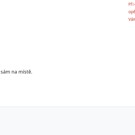
Při
opě
Vám
 sám na místě.