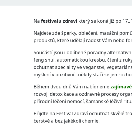
Na
festivalu zdraví
který se koná již po 17.
Najdete zde šperky, oblečení, masážní pomůc
produktů, které udělají radost Vám nebo f
Součástí jsou i oblíbené poradny alternativní
feng shui, automatickou kresbu, čtení z ru
ochutnat speciality ve veganství, vegetariáns
myšlení v pozitivní…někdy stačí se jen rozh
Během dvou dnů Vám nabídneme
zajímavé
rozvoj, detoxikace a ozdravné procesy organ
přírodní léčení nemocí, šamanské léčivé rituá
Přijďte na Festival Zdraví ochutnat skvělé t
čerstvé a bez jakékoli chemie.