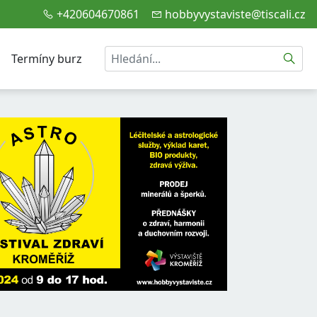
+420604670861
hobbyvystaviste@tiscali.cz
Hledat
Termíny burz