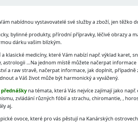
, Vám nabídnou vystavovatelé své služby a zboží, jen těžko
ky, bylinné produkty, přírodní přípravky, léčivé obrazy a m
ormou dárku vašim blízkým.
 a klasické medicíny, které Vám nabízí např. výklad karet, s
ky, astrologii …Na jednom místě můžete načerpat informace 
tví a raw stravě, načerpat informace, jak doplnit, případně zm
odnout a Váš život může být harmonický a vyvážený.
 přednášky
na témata, která Vás nejvíce zajímají jako např.
ismu, zvládání různých fóbií a strachu, chiromantie, , hor
ly aj.
ropické ovoce, které pro vás pěstují na Kanárských ostrovech